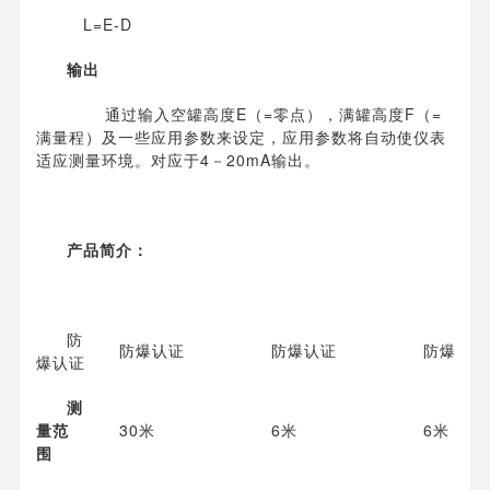
L=E-D
输出
通过输入空罐高度E（=零点），满罐高度F（=
满量程）及一些应用参数来设定，应用参数将自动使仪表
适应测量环境。对应于4－20mA输出。
产品简介：
防
防爆认证
防爆认证
防爆认证
爆认证
测
量范
30米
6米
6米
围