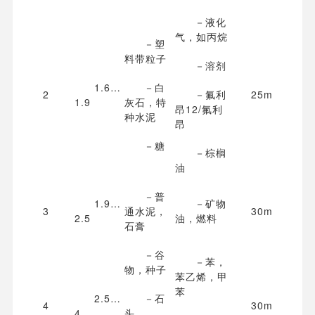
－液化
气，如丙烷
－塑
料带粒子
－溶剂
1.6…
－白
2
－氟利
25m
1.9
灰石，特
昂12/氟利
种水泥
昂
－糖
－棕榈
油
－普
1.9…
－矿物
3
通水泥，
30m
2.5
油，燃料
石膏
－谷
－苯，
物，种子
苯乙烯，甲
苯
2.5…
－石
4
30m
4
头