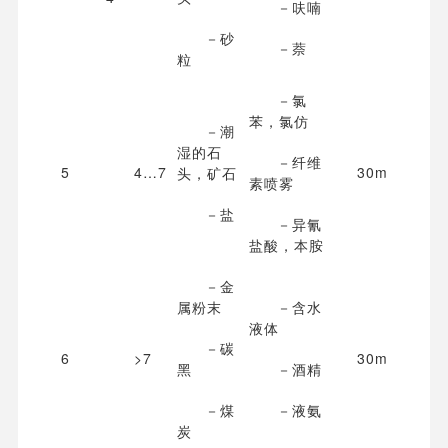
－呋喃
－砂
－萘
粒
－氯
苯，氯仿
－潮
湿的石
－纤维
5
4…7
30m
头，矿石
素喷雾
－盐
－异氰
盐酸，本胺
－金
属粉末
－含水
液体
－碳
6
>7
30m
黑
－酒精
－煤
－液氨
炭