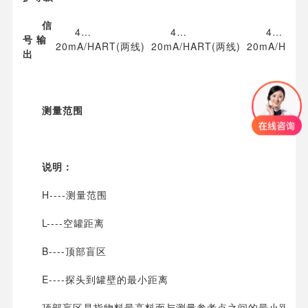
信
4…
4…
4…
号 输
20mA/HART(两线)
20mA/HART(两线)
20mA/HAR
出
测量范围
说明：
H----测量范围
L----空罐距离
B----顶部盲区
E----探头到罐壁的最小距离
顶部盲区是指物料最高料面与测量参考点之间的最小距离