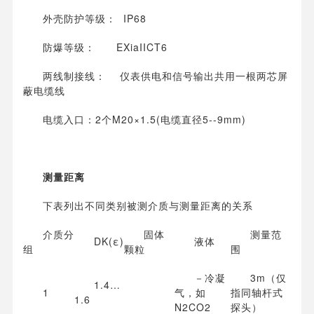
外壳防护等级： IP68
防爆等级： EXiaIICT6
两线制接线： 仪表供电和信号输出共用一根两芯屏
蔽电缆线
电缆入口：2个M20×1.5(电缆直径5--9mm)
测量距离
下表列出不同类别被测介质与测量距离的关系
介质分
固体
测量范
DK(ε)
液体
组
颗粒
围
－冷凝
3m（仅
1.4…
1
气，如
指同轴杆式
1.6
N2CO2
探头）