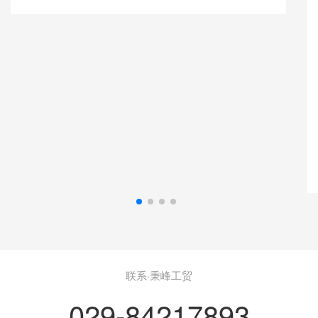
联系·秉峰工贸
029-84217893