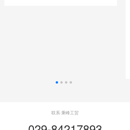
联系·秉峰工贸
029-84217893