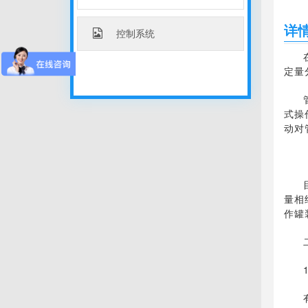
详
控制系统
定量
式操
动对
量相
作罐