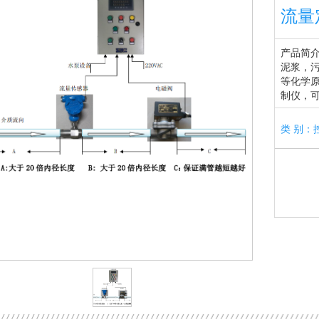
流量
产品简
泥浆，
等化学
制仪，
类 别：