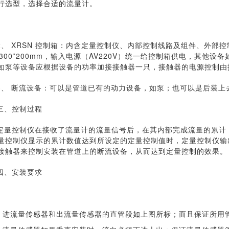
行选型，选择合适的流量计。
2、 XRSN 控制箱：内含定量控制仪、内部控制线路及组件、外部
0*300*200mm，输入电源（AV220V）统一给控制箱供电，其
如泵等设备应根据设备的功率加接接触器一只，接触器的电源控制由
3、 断流设备：可以是管道已有的动力设备，如泵；也可以是后装上
三、控制过程
定量控制仪在接收了流量计的流量信号后，在其内部完成流量的累计
量控制仪显示的累计数值达到所设定的定量控制值时，定量控制仪输
接触器来控制安装在管道上的断流设备，从而达到定量控制的效果。
四、安装要求
进流量传感器和出流量传感器的直管段如上图所标；而且保证所用