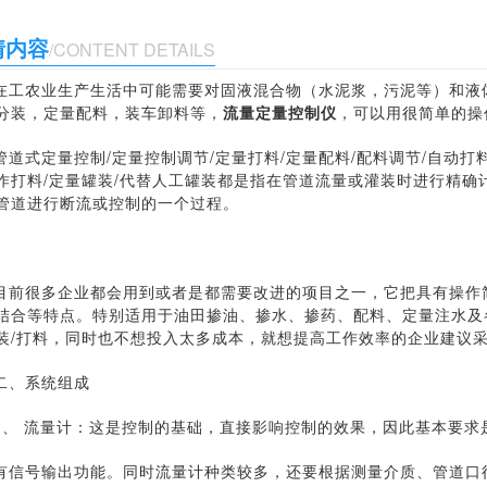
情内容
/CONTENT DETAILS
在工农业生产生活中可能需要对固液混合物（水泥浆，污泥等）和液
分装，定量配料，装车卸料等，
流量定量控制仪
，可以用很简单的操
管道式定量控制/定量控制调节/定量打料/定量配料/配料调节/自动打
作打料/定量罐装/代替人工罐装都是指在管道流量或灌装时进行精确
管道进行断流或控制的一个过程。
目前很多企业都会用到或者是都需要改进的项目之一，它把具有操作
结合等特点。特别适用于油田掺油、掺水、掺药、配料、定量注水及
装/打料，同时也不想投入太多成本，就想提高工作效率的企业建议
二、系统组成
1、 流量计：这是控制的基础，直接影响控制的效果，因此基本要求
有信号输出功能。同时流量计种类较多，还要根据测量介质、管道口